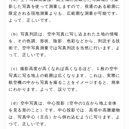
影した写真を使って測量しますので、視通のある範囲に
限定される現地測量よりも、広範囲な測量が可能です。
よって、正しいです。
（b）写真判読は、空中写真に写し込まれた土地の情報
を、その色調、形状、陰影、色彩などから、判読する技
術で、空中写真測量では写真判読を当然に行います。よ
って、正しいです。
（c）撮影高度が高くなれば高くなるほど、１枚の空中
写真に写る地上の範囲は広くなります。これは、実際に
航空機の中から写真を撮ることをイメージすると、簡単
にわかります。よって、誤りです。
（d）空中写真は、中心投影（空中の1点から地上全体
を見る形のこと）です。中心投影では、高塔や高層建物
は、写真中心（主点）から倒れ込むように写ります。よ
つて、正しいです。