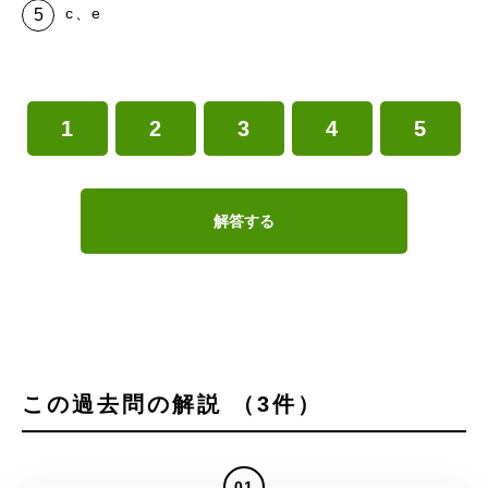
c、e
1
2
3
4
5
解答する
この過去問の解説 （3件）
01